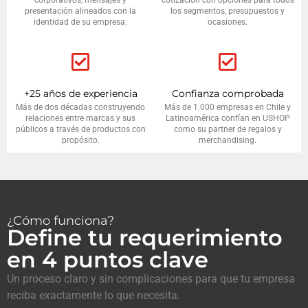
corporativos, mensajes y
cotización con opciones para todos
presentación alineados con la
los segmentos, presupuestos y
identidad de su empresa.
ocasiones.
+25 años de experiencia
Confianza comprobada
Más de dos décadas construyendo
Más de 1.000 empresas en Chile y
relaciones entre marcas y sus
Latinoamérica confían en USHOP
públicos a través de productos con
como su partner de regalos y
propósito.
merchandising.
¿Cómo funciona?
Define tu requerimiento
en 4 puntos clave
Un proceso claro y sin complicaciones para que tu empresa
reciba exactamente lo que necesita.