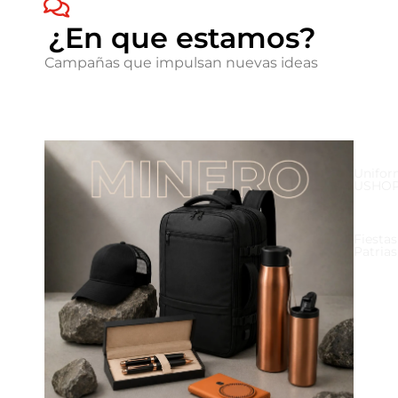
¿En que estamos?
Campañas que impulsan nuevas ideas
Unifor
USHO
Fiestas
Patrias