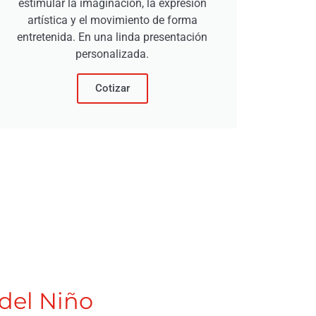
estimular la imaginación, la expresión
p
artística y el movimiento de forma
ac
entretenida. En una linda presentación
artís
personalizada.
Cotizar
del Niño