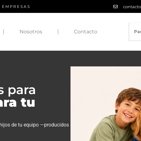
contact
A EMPRESAS
Nosotros
Contacto
s para
ara tu
 hijos de tu equipo —producidos
.