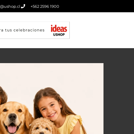
o@ushop.cl
+562 2596 1900