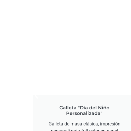
o"
Galleta "Día del Niño
Personalizada"
lizable
Galleta de masa clásica, impresión
brar el
personalizada full color en papel