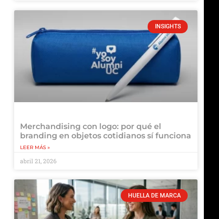
INSIGHTS
Merchandising con logo: por qué el
branding en objetos cotidianos sí funciona
LEER MÁS »
abril 21, 2026
HUELLA DE MARCA